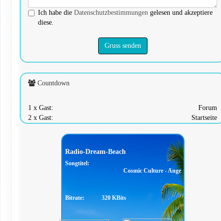
Ich habe die
Datenschutzbestimmungen
gelesen und akzeptiere
diese.
Gruss senden
Countdown
1 x Gast:
Forum
2 x Gast:
Startseite
Radio-Dream-Beach
Songtitel:
Cosmic Culture - Angelic Dreams
Bitrate:
320 KBits