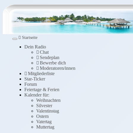
Startseite
Toggle navigation
Dein Radio
Chat
Sendeplan
Bewerbe dich
Moderatoren/innen
Mitgliederliste
Star-Ticker
Forum
Feiertage & Ferien
Kalender für:
Weihnachten
Silvester
Valentinstag
Ostern
Vatertag
Muttertag