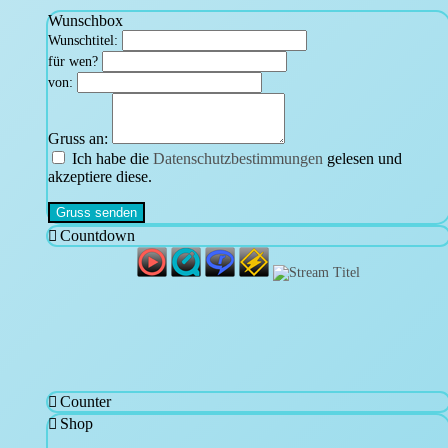
Wunschbox
Wunschtitel:
für wen?
von:
Gruss an:
Ich habe die
Datenschutzbestimmungen
gelesen und
akzeptiere diese.
Gruss senden
Countdown
Counter
Shop