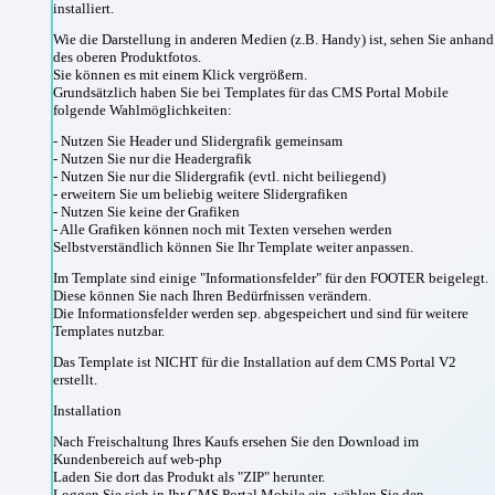
installiert.
Wie die Darstellung in anderen Medien (z.B. Handy) ist, sehen Sie anhand
des oberen Produktfotos.
Sie können es mit einem Klick vergrößern.
Grundsätzlich haben Sie bei Templates für das CMS Portal Mobile
folgende Wahlmöglichkeiten:
- Nutzen Sie Header und Slidergrafik gemeinsam
- Nutzen Sie nur die Headergrafik
- Nutzen Sie nur die Slidergrafik (evtl. nicht beiliegend)
- erweitern Sie um beliebig weitere Slidergrafiken
- Nutzen Sie keine der Grafiken
- Alle Grafiken können noch mit Texten versehen werden
Selbstverständlich können Sie Ihr Template weiter anpassen.
Im Template sind einige "Informationsfelder" für den FOOTER beigelegt.
Diese können Sie nach Ihren Bedürfnissen verändern.
Die Informationsfelder werden sep. abgespeichert und sind für weitere
Templates nutzbar.
Das Template ist NICHT für die Installation auf dem CMS Portal V2
erstellt.
Installation
Nach Freischaltung Ihres Kaufs ersehen Sie den Download im
Kundenbereich auf web-php
Laden Sie dort das Produkt als "ZIP" herunter.
Loggen Sie sich in Ihr CMS Portal Mobile ein, wählen Sie den